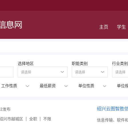
主页
学生
选择地区
职能类别
行业类别
请选择
请选择
请选择
绍兴云图智胜
-02发布
绍兴市越城区
全职
不限
信息传输、软件