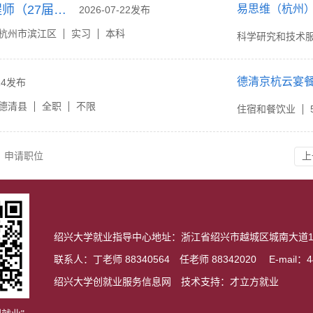
现场技术支持工程师（27届实习）
易思维（杭州
2026-07-22发布
杭州市滨江区
实习
本科
科学研究和技术
德清京杭云宴
-14发布
德清县
全职
不限
住宿和餐饮业
申请职位
上
绍兴大学就业指导中心地址：浙江省绍兴市越城区城南大道10
联系人：丁老师 88340564 任老师 88342020 E-mail：44
绍兴大学创就业服务信息网 技术支持：才立方就业