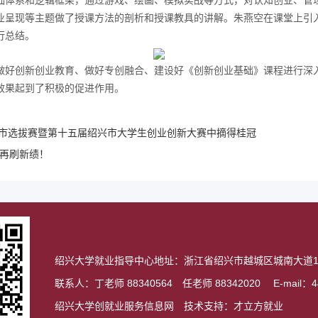
础体系和逻辑框架，通过游戏、绘画、模拟实战等方式，对认知创业、管
业呈现等主题做了授课方法的剖析和授课教具的讲解。朱燕空在课堂上引
行总结。
做好创新创业教育、做好专创融合、建设好《创新创业基础》课程进行深
效果起到了积极的促进作用。
兴市选拔赛暨第十五届绍兴市大学生创业创新大赛中摘得桂冠
赛再刷新绩！
绍兴大学就业指导中心地址：浙江省绍兴市越城区城南大道10
联系人：丁老师 88340564 任老师 88342020 E-mail：44
绍兴大学创就业服务信息网 技术支持：才立方就业