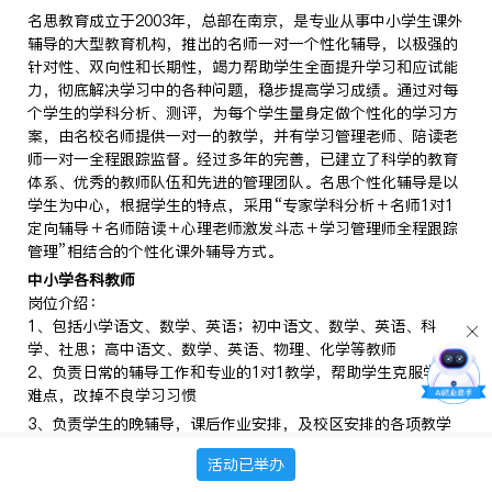
名思教育成立于2003年，总部在南京，是专业从事中小学生课外
辅导的大型教育机构，推出的名师一对一个性化辅导，以极强的
针对性、双向性和长期性，竭力帮助学生全面提升学习和应试能
力，彻底解决学习中的各种问题，稳步提高学习成绩。通过对每
个学生的学科分析、测评，为每个学生量身定做个性化的学习方
案，由名校名师提供一对一的教学，并有学习管理老师、陪读老
师一对一全程跟踪监督。经过多年的完善，已建立了科学的教育
体系、优秀的教师队伍和先进的管理团队。名思个性化辅导是以
学生为中心，根据学生的特点，采用“专家学科分析＋名师1对1
定向辅导＋名师陪读＋心理老师激发斗志＋学习管理师全程跟踪
管理”相结合的个性化课外辅导方式。
中小学各科教师
岗位介绍：
1、包括小学语文、数学、英语；初中语文、数学、英语、科
学、社思；高中语文、数学、英语、物理、化学等教师
2、负责日常的辅导工作和专业的1对1教学，帮助学生克服学习
难点，改掉不良学习习惯
3、负责学生的晚辅导，课后作业安排，及校区安排的各项教学
工作
活动已举办
岗位要求：