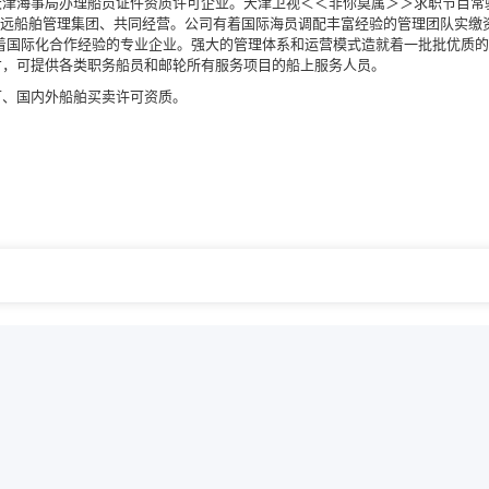
天津海事局办理船员证件资质许可企业。天津卫视＜＜非你莫属＞＞求职节目常
国际鸿远船舶管理集团、共同经营。公司有着国际海员调配丰富经验的管理团队实缴
，有着国际化合作经验的专业企业。强大的管理体系和运营模式造就着一批批优质的
才，可提供各类职务船员和邮轮所有服务项目的船上服务人员。
可、国内外船舶买卖许可资质。